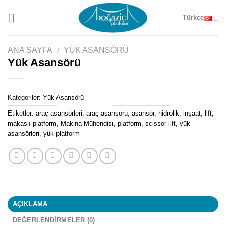
Skip
Türkçe
to
content
ANA SAYFA
/
YÜK ASANSÖRÜ
Yük Asansörü
Kategoriler:
Yük Asansörü
Etiketler:
araç asansörleri
,
araç asansörü
,
asansör
,
hidrolik
,
inşaat
,
lift
,
makaslı platform
,
Makina Mühendisi
,
platform
,
scissor lift
,
yük
asansörleri
,
yük platform
AÇIKLAMA
DEĞERLENDIRMELER (0)